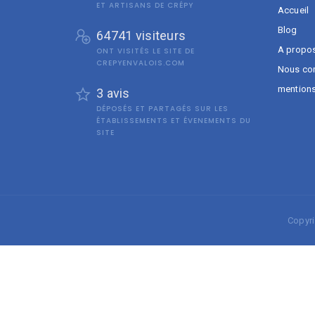
ET ARTISANS DE CRÉPY
Accueil
Blog
64741 visiteurs
A propo
ONT VISITÉS LE SITE DE
CREPYENVALOIS.COM
Nous con
mention
3 avis
DÉPOSÉS ET PARTAGÉS SUR LES
ÉTABLISSEMENTS ET ÉVENEMENTS DU
SITE
Copyr