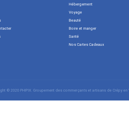
Hébergement
Voyage
s
Beauté
tacter
Boire et manger
s
Santé
Nos Cartes Cadeaux
ight © 2020
PHIPIX
.
Groupement des commerçants et artisans de Crépy en 