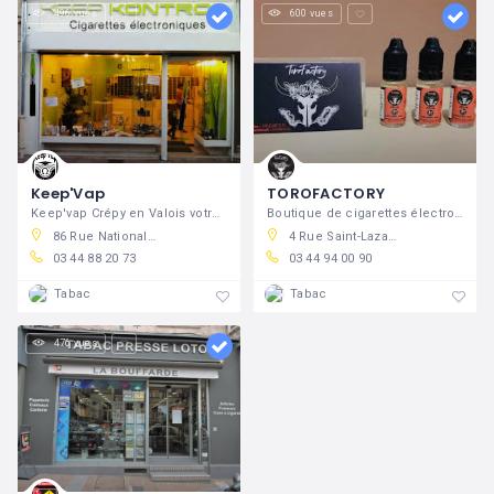
496 vues
600 vues
Keep'Vap
TOROFACTORY
Keep'vap Crépy en Valois votre magasin
Boutique de cigarettes électroniques à
86 Rue Nationale, 60800 Crépy-en-Valois, France
4 Rue Saint-Lazare, 60800 Crépy-en-Valois, France
03 44 88 20 73
03 44 94 00 90
Tabac
Tabac
476 vues