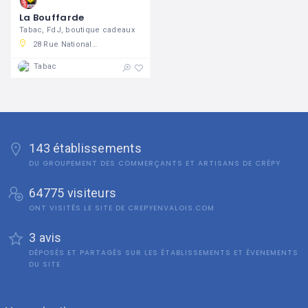
La Bouffarde
Tabac, FdJ, boutique cadeaux
28 Rue Nationale, 60800 Crépy-en-Valois, France
Tabac
143 établissements
DU GROUPEMENT DES COMMERÇANTS ET ARTISANS DE CRÉPY
64775 visiteurs
ONT VISITÉS LE SITE DE CREPYENVALOIS.COM
3 avis
DÉPOSÉS ET PARTAGÉS SUR LES ÉTABLISSEMENTS ET ÉVENEMENTS
DU SITE