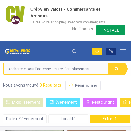
Crépy en Valois - Commerçants et
Artisans
Faites votre shopping avec vos commerçants
locaux depuis votre mobile, échangez des
No Thanks
INSTALL
messages avec eux, consultez le évènement
qu'ils mettent en place...
Réinitialiser
Nous avons trouvé
3 Résultats
Établissement
Événement
Restaurant
Date d\'évènement
Localité
Filtre: 1