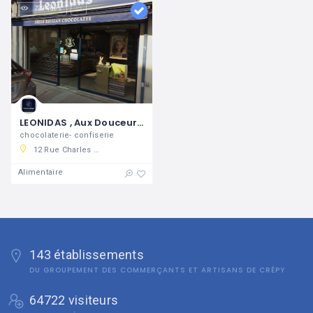
729 vues
LEONIDAS , Aux Douceurs de Laversine
chocolaterie- confiserie
12 Rue Charles De Gaulle, 60800 Crépy-en-Valois, France
Alimentaire
143 établissements
DU GROUPEMENT DES COMMERÇANTS ET ARTISANS DE CRÉPY
64722 visiteurs