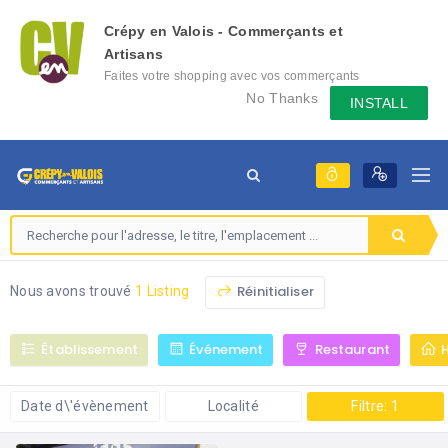
Crépy en Valois - Commerçants et
Artisans
Faites votre shopping avec vos commerçants
locaux depuis votre mobile, échangez des
No Thanks
INSTALL
messages avec eux, consultez le évènement
qu'ils mettent en place...
Réinitialiser
Nous avons trouvé
1 Listing
Établissement
Événement
Restaurant
Date d\'évènement
Localité
Filtre: 1