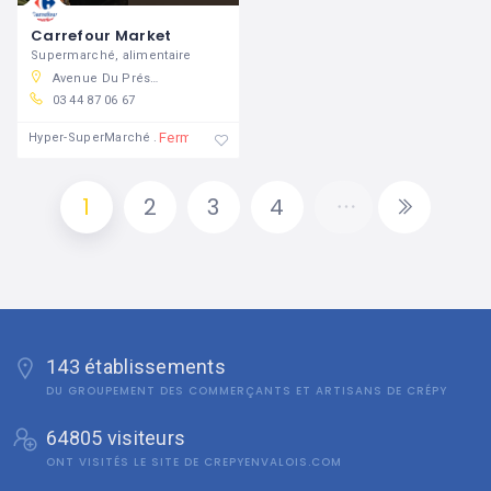
Carrefour Market
Supermarché, alimentaire
Avenue Du Président John Kennedy, 60800 Crépy-en-Valois, France
03 44 87 06 67
Fermé
Hyper-SuperMarché
1
2
3
4
143 établissements
DU GROUPEMENT DES COMMERÇANTS ET ARTISANS DE CRÉPY
64805 visiteurs
ONT VISITÉS LE SITE DE CREPYENVALOIS.COM