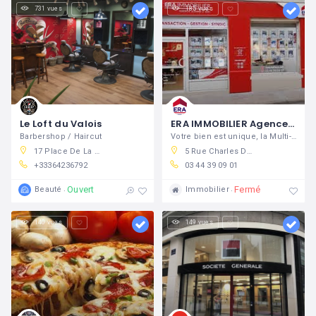
731 vues
185 vues
Le Loft du Valois
ERA IMMOBILIER Agence Jeanne d'Arc
Barbershop / Haircut
Votre bien est unique, la Multi-Expertise ERA détermine son juste prix
17 Place De La République, 60800 Crépy-en-Valois, France
5 Rue Charles De Gaulle, 60800 Crépy-en-Valois, France
+33364236792
03 44 39 09 01
Ouvert
Fermé
Beauté
Immobilier
140 vues
149 vues