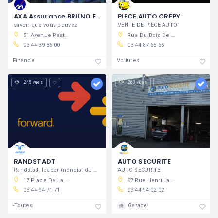
AXA Assurance BRUNO FORTIER
PIECE AUTO CREPY
savoir que vous pouvez
VENTE DE PIECE AUTO
51 Avenue Pasteur, 60800 Crépy-en-Valois, France
Rue Du Bois De Tillet, 60800 Crépy-en-Valois, France
03 44 39 36 00
03 44 87 65 65
Finance
Voitures
245 vues
263 vues
RANDSTADT
AUTO SECURITE
Randstad, leader mondial du conseil en
AUTO SECURITE
17 Place De La République, 60800 Crépy-en-Valois, France
67 Rue Henri Laroche, 60800 Crépy-en-Valois, France
03 44 94 71 71
03 44 94 02 02
-Toutes
Garage