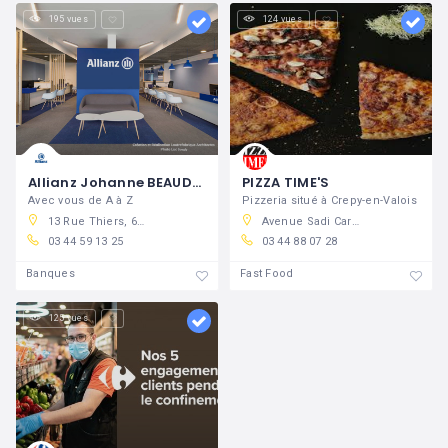
195 vues
124 vues
Allianz Johanne BEAUDRY
PIZZA TIME'S
Avec vous de A à Z
Pizzeria situé à Crepy-en-Valois
13 Rue Thiers, 60800 Crépy-en-Valois, France
Avenue Sadi Carnot, 60800 Crépy-en-Valois, France
03 44 59 13 25
03 44 88 07 28
Banques
Fast Food
125 vues