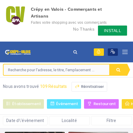
Crépy en Valois - Commerçants et
Artisans
Faites votre shopping avec vos commerçants
locaux depuis votre mobile, échangez des
No Thanks
INSTALL
messages avec eux, consultez le évènement
qu'ils mettent en place...
Réinitialiser
Nous avons trouvé
109 Résultats
Établissement
Événement
Restaurant
Date d\'évènement
Localité
Filtre