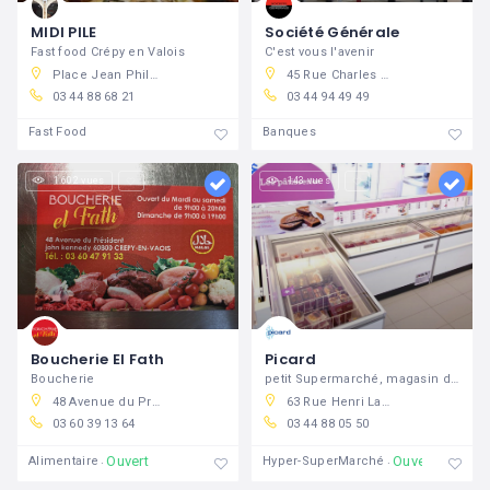
MIDI PILE
Société Générale
Fast food Crépy en Valois
C'est vous l'avenir
Place Jean Philippe Rameau, 60800 Crépy-en-Valois, France
45 Rue Charles De Gaulle, 60800 Crépy-en-Valois, France
03 44 88 68 21
03 44 94 49 49
Fast Food
Banques
1 602 vues
143 vues
Boucherie El Fath
Picard
Boucherie
petit Supermarché, magasin de surgelés
48 Avenue du Président John Kennedy, crépy
63 Rue Henri Laroche, 60800 Crépy-en-Valois, France
03 60 39 13 64
03 44 88 05 50
Ouvert
Ouvert
Alimentaire
Hyper-SuperMarché