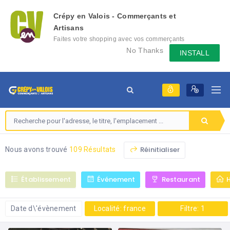
Crépy en Valois - Commerçants et
Artisans
Faites votre shopping avec vos commerçants
locaux depuis votre mobile, échangez des
No Thanks
INSTALL
messages avec eux, consultez le évènement
qu'ils mettent en place...
Réinitialiser
Nous avons trouvé
109 Résultats
Établissement
Événement
Restaurant
Date d\'évènement
Localité: france
Filtre: 1