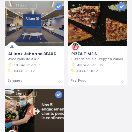
195 vues
123 vues
Allianz Johanne BEAUDRY
PIZZA TIME'S
Avec vous de A à Z
Pizzeria situé à Crepy-en-Valois
13 Rue Thiers, 60800 Crépy-en-Valois, France
Avenue Sadi Carnot, 60800 Crépy-en-Valois, France
03 44 59 13 25
03 44 88 07 28
Banques
Fast Food
125 vues