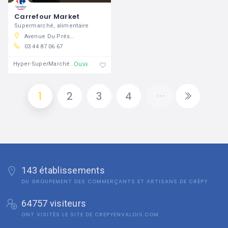
Carrefour Market
Supermarché, alimentaire
Avenue Du Président John Kennedy, 60800 Crépy-en-Valois, France
03 44 87 06 67
Ouvert
Hyper-SuperMarché
1
2
3
4
143 établissements
DU GROUPEMENT DES COMMERÇANTS ET ARTISANS DE CRÉPY
64757 visiteurs
ONT VISITÉS LE SITE DE CREPYENVALOIS.COM