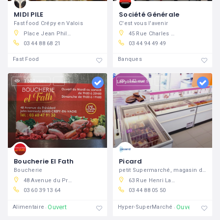
MIDI PILE
Société Générale
Fast food Crépy en Valois
C'est vous l'avenir
Place Jean Philippe Rameau, 60800 Crépy-en-Valois, France
45 Rue Charles De Gaulle, 60800 Crépy-en-Valois, France
03 44 88 68 21
03 44 94 49 49
Fast Food
Banques
1 602 vues
142 vues
Boucherie El Fath
Picard
Boucherie
petit Supermarché, magasin de surgelés
48 Avenue du Président John Kennedy, crépy
63 Rue Henri Laroche, 60800 Crépy-en-Valois, France
03 60 39 13 64
03 44 88 05 50
Ouvert
Ouvert
Alimentaire
Hyper-SuperMarché