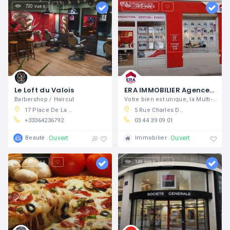
730 vues
185 vues
Le Loft du Valois
ERA IMMOBILIER Agence Jeanne d'Arc
Barbershop / Haircut
Votre bien est unique, la Multi-Expertise ERA détermine son juste prix
17 Place De La République, 60800 Crépy-en-Valois, France
5 Rue Charles De Gaulle, 60800 Crépy-en-Valois, France
+33364236792
03 44 39 09 01
Ouvert
Ouvert
Beauté
Immobilier
140 vues
149 vues