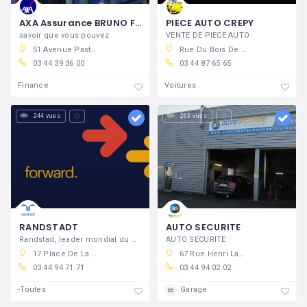
AXA Assurance BRUNO FORTIER
PIECE AUTO CREPY
savoir que vous pouvez
VENTE DE PIECE AUTO
51 Avenue Pasteur, 60800 Crépy-en-Valois, France
Rue Du Bois De Tillet, 60800 Crépy-en-Valois, France
03 44 39 36 00
03 44 87 65 65
Finance
Voitures
244 vues
263 vues
RANDSTADT
AUTO SECURITE
Randstad, leader mondial du conseil en
AUTO SECURITE
17 Place De La République, 60800 Crépy-en-Valois, France
67 Rue Henri Laroche, 60800 Crépy-en-Valois, France
03 44 94 71 71
03 44 94 02 02
-Toutes
Garage