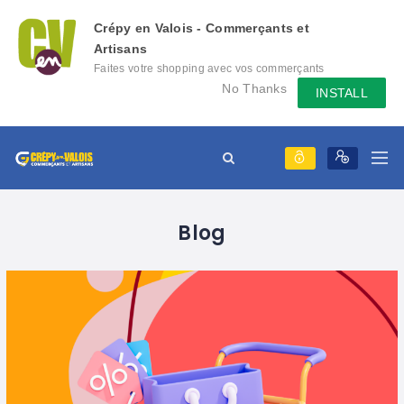
Crépy en Valois - Commerçants et
Artisans
Faites votre shopping avec vos commerçants
locaux depuis votre mobile, échangez des
No Thanks
INSTALL
messages avec eux, consultez le évènement
qu'ils mettent en place...
Blog