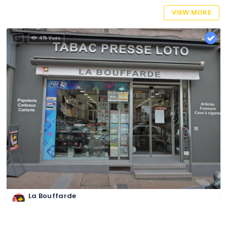
VIEW MORE
476 Vues
La Bouffarde
Tabac, FdJ, boutique cadeaux
28 Rue Nationale, 60800 Crépy-en-Valois, France