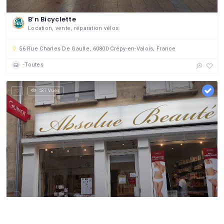
B’n Bicyclette
Location, vente, réparation vélos
56 Rue Charles De Gaulle, 60800 Crépy-en-Valois, France
-Toutes
537 Vues