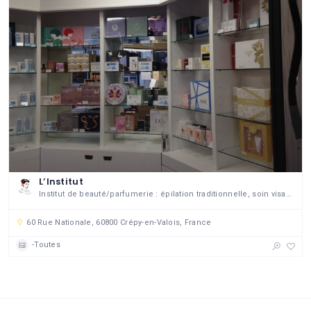
L’Institut
Institut de beauté/parfumerie : épilation traditionnelle, soin visage et soin corps THALGO, amincissement Lipocavitation, soin spécial jambes lourdes, beauté des mains et des pieds, vernis semi permanent OPI, épilation définitive à la lumière pulsée (soin photopillaire) ARIANE, réhaussement de cils, parfums
60 Rue Nationale, 60800 Crépy-en-Valois, France
-Toutes