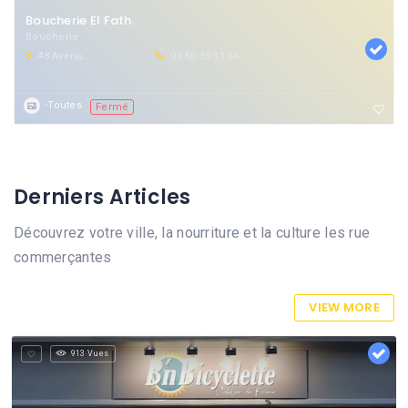
Boucherie El Fath
Boucherie
48 Avenue du Président John Kennedy, crépy
03 60 39 13 64
-Toutes
Fermé
Derniers Articles
Découvrez votre ville, la nourriture et la culture les rue
commerçantes
VIEW MORE
913 Vues