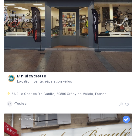
B’n Bicyclette
Location, vente, réparation vélos
56 Rue Charles De Gaulle, 60800 Crépy-en-Valois, France
-Toutes
537 Vues