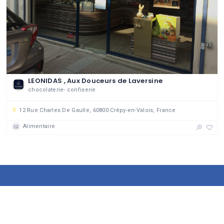
LEONIDAS , Aux Douceurs de Laversine
chocolaterie- confiserie
12 Rue Charles De Gaulle, 60800 Crépy-en-Valois, France
Alimentaire
143 établissements
DU GROUPEMENT DES COMMERÇANTS ET ARTISANS DE CRÉPY
64730 visiteurs