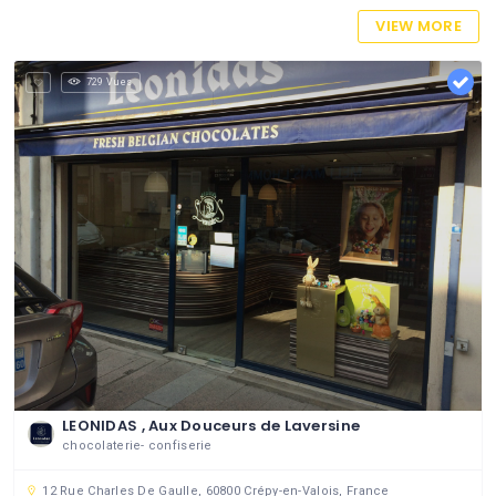
VIEW MORE
729 Vues
LEONIDAS , Aux Douceurs de Laversine
chocolaterie- confiserie
12 Rue Charles De Gaulle, 60800 Crépy-en-Valois, France