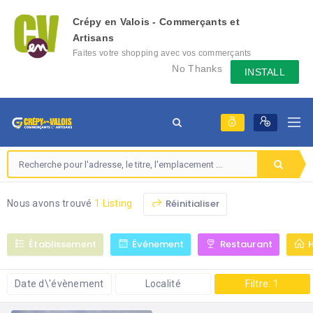
Crépy en Valois - Commerçants et
Artisans
Faites votre shopping avec vos commerçants
locaux depuis votre mobile, échangez des
No Thanks
INSTALL
messages avec eux, consultez le évènement
qu'ils mettent en place...
Réinitialiser
Nous avons trouvé
1 Listing
Établissement
Événement
Restaurant
Date d\'évènement
Localité
Filtre: 1