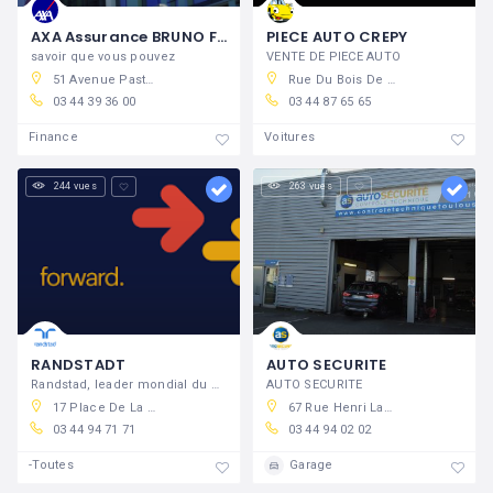
AXA Assurance BRUNO FORTIER
PIECE AUTO CREPY
savoir que vous pouvez
VENTE DE PIECE AUTO
51 Avenue Pasteur, 60800 Crépy-en-Valois, France
Rue Du Bois De Tillet, 60800 Crépy-en-Valois, France
03 44 39 36 00
03 44 87 65 65
Finance
Voitures
244 vues
263 vues
RANDSTADT
AUTO SECURITE
Randstad, leader mondial du conseil en
AUTO SECURITE
17 Place De La République, 60800 Crépy-en-Valois, France
67 Rue Henri Laroche, 60800 Crépy-en-Valois, France
03 44 94 71 71
03 44 94 02 02
-Toutes
Garage