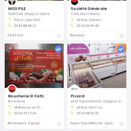
MIDI PILE
Société Générale
Fast food Crépy en Valois
C'est vous l'avenir
Place Jean Philippe Rameau, 60800 Crépy-en-Valois, France
45 Rue Charles De Gaulle, 60800 Crépy-en-Valois, France
03 44 88 68 21
03 44 94 49 49
Fast Food
Banques
1 602 vues
139 vues
Boucherie El Fath
Picard
Boucherie
petit Supermarché, magasin de surgelés
48 Avenue du Président John Kennedy, crépy
63 Rue Henri Laroche, 60800 Crépy-en-Valois, France
03 60 39 13 64
03 44 88 05 50
Fermé
Fermé
Alimentaire
Hyper-SuperMarché