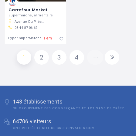
Carrefour Market
Supermarché, alimentaire
Avenue Du Président John Kennedy, 60800 Crépy-en-Valois, France
03 44 87 06 67
Fermé
Hyper-SuperMarché
1
2
3
4
143 établissements
DU GROUPEMENT DES COMMERÇANTS ET ARTISANS DE CRÉPY
64706 visiteurs
ONT VISITÉS LE SITE DE CREPYENVALOIS.COM