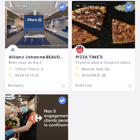
194 vues
123 vues
Allianz Johanne BEAUDRY
PIZZA TIME'S
Avec vous de A à Z
Pizzeria situé à Crepy-en-Valois
13 Rue Thiers, 60800 Crépy-en-Valois, France
Avenue Sadi Carnot, 60800 Crépy-en-Valois, France
03 44 59 13 25
03 44 88 07 28
Banques
Fast Food
124 vues