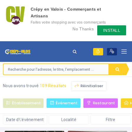
Crépy en Valois - Commerçants et
Artisans
Faites votre shopping avec vos commerçants
locaux depuis votre mobile, échangez des
No Thanks
INSTALL
messages avec eux, consultez le évènement
qu'ils mettent en place...
Réinitialiser
Nous avons trouvé
109 Résultats
Établissement
Événement
Restaurant
Date d\'évènement
Localité
Filtre