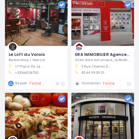
730 vues
184 vues
Le Loft du Valois
ERA IMMOBILIER Agence Jeanne d'Arc
Barbershop / Haircut
Votre bien est unique, la Multi-Expertise ERA détermine son juste prix
17 Place De La République, 60800 Crépy-en-Valois, France
5 Rue Charles De Gaulle, 60800 Crépy-en-Valois, France
+33364236792
03 44 39 09 01
Fermé
Fermé
Beauté
Immobilier
140 vues
149 vues