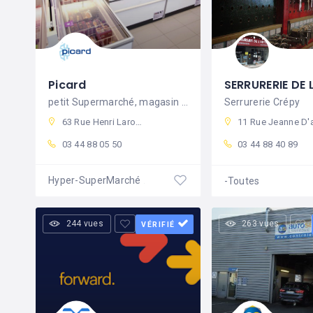
Picard
petit Supermarché, magasin de surgelés
Serrurerie Crépy
63 Rue Henri Laroche, 60800 Crépy-en-Valois, France
11 Rue Jeanne D'arc, 60800 Crépy-en-Valois, Fran
03 44 88 05 50
03 44 88 40 89
Hyper-SuperMarché
-Toutes
Fermé
244 vues
263 vues
VÉRIFIÉ