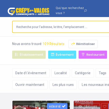
Qui/que recherchez
vous ?
Réinitialiser
Nous avons trouvé
109 Résultats
Établissement
Événement
Restaurant
Date d\'évènement
Localité
Catégorie
Tags
Ouvrir maintenant
Les plus vues
Les nouveaux ins
730 vues
184 vues
VÉRIFIÉ