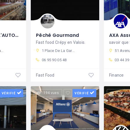
SERRURERIE DE L'AUTOMNE
Pêché Gourmand
Fast food Crépy en Valois.
savoir que
ce
1 Place De La Gare, 60800 Crépy-en-Valois, France
51 Avenue Pasteur, 6080
06 95 90 05 48
03 44 39
Fast Food
Finance
194 vues
123 vue
VÉRIFIÉ
VÉRIFIÉ