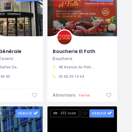
 Générale
Boucherie El Fath
l'avenir
Boucherie
60800 Crépy-en-Valois, France
48 Avenue du Président John Kennedy, crépy
 49 49
03 60 39 13 64
Alimentaire
Fermé
s
332 vues
VÉRIFIÉ
VÉRIFIÉ