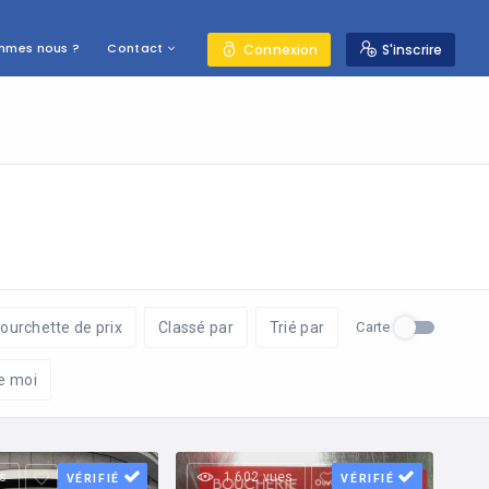
mmes nous ?
Contact
Connexion
S'inscrire
Carte
fourchette de prix
Classé par
Trié par
e moi
s
1 602 vues
VÉRIFIÉ
VÉRIFIÉ