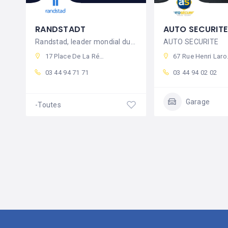
RANDSTADT
AUTO SECURITE
Randstad, leader mondial du conseil en
AUTO SECURITE
17 Place De La République, 60800 Crépy-en-Valois, France
67 Rue Henri Laroche, 60800 Crépy-en-Valois, France
03 44 94 71 71
03 44 94 02 02
Garage
-Toutes