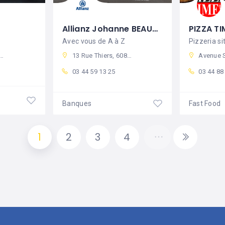
Allianz Johanne BEAUDRY
PIZZA TI
Avec vous de A à Z
13 Rue Thiers, 60800 Crépy-en-Valois, France
Avenue Sadi Carnot, 6080
03 44 59 13 25
03 44 88
Banques
Fast Food
1
2
3
4