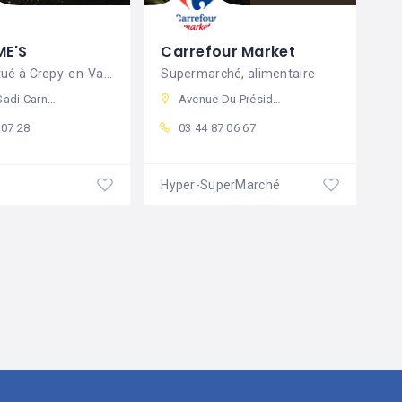
ME'S
Carrefour Market
Pizzeria situé à Crepy-en-Valois
Supermarché, alimentaire
0 Crépy-en-Valois, France
Avenue Du Président John Kennedy, 60800 Crépy-en-Valois, France
 07 28
03 44 87 06 67
Hyper-SuperMarché
Fermé