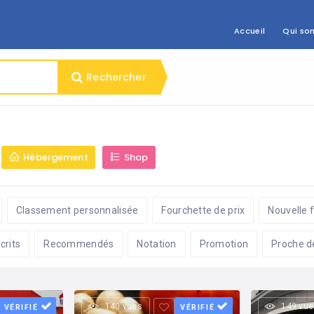
Accueil
Qui so
Rechercher
Hébergement
Shop
Classement personnalisée
Fourchette de prix
Nouvelle 
crits
Recommendés
Notation
Promotion
Proche d
140 vues
149 vue
VÉRIFIÉ
VÉRIFIÉ