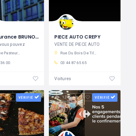
AXA Assurance BRUNO FORTIER
PIECE AUTO CREPY
 vous pouvez
VENTE DE PIECE AUTO
0 Crépy-en-Valois, France
Rue Du Bois De Tillet, 60800 Crépy-en-Valois, France
 36 00
03 44 87 65 65
Voitures
s
124 vues
VÉRIFIÉ
VÉRIFIÉ