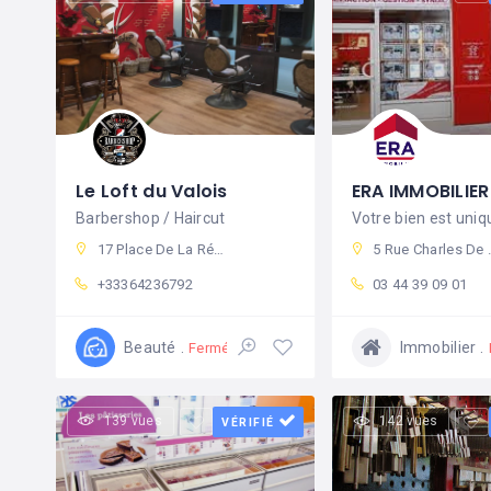
Le Loft du Valois
Barbershop / Haircut
17 Place De La République, 60800 Crépy-en-Valois, France
5 Rue Charles De Gaulle, 60800 Crépy-en-Valois, France
+33364236792
03 44 39 09 01
Beauté
Immobilier
Fermé
139 vues
142 vues
VÉRIFIÉ