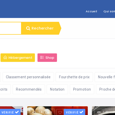
Accueil
Qui so
Rechercher
Hébergement
Shop
Classement personnalisée
Fourchette de prix
Nouvelle 
crits
Recommendés
Notation
Promotion
Proche d
140 vues
149 vue
VÉRIFIÉ
VÉRIFIÉ