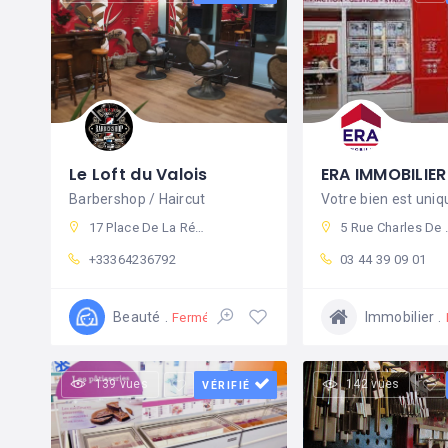
Le Loft du Valois
Barbershop / Haircut
17 Place De La République, 60800 Crépy-en-Valois, France
5 Rue Charles De Gaulle, 60800 Crépy-en-Valois, France
+33364236792
03 44 39 09 01
Beauté
Immobilier
Fermé
139 vues
142 vues
VÉRIFIÉ