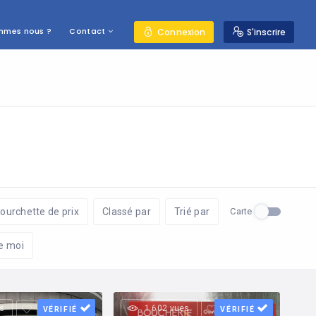
mmes nous ?
Contact
Connexion
S'inscrire
Carte
fourchette de prix
Classé par
Trié par
e moi
s
1 602 vues
VÉRIFIÉ
VÉRIFIÉ