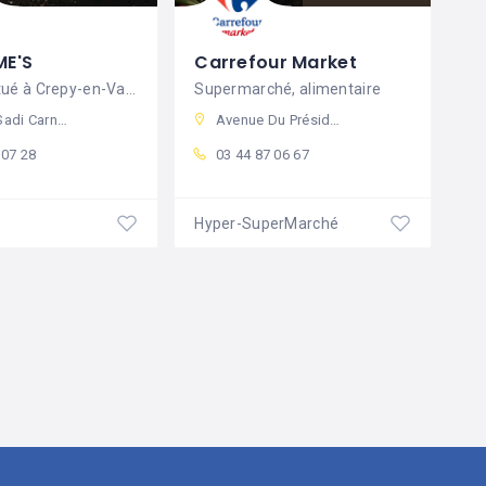
ME'S
Carrefour Market
Pizzeria situé à Crepy-en-Valois
Supermarché, alimentaire
0 Crépy-en-Valois, France
Avenue Du Président John Kennedy, 60800 Crépy-en-Valois, France
 07 28
03 44 87 06 67
Hyper-SuperMarché
Fermé