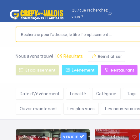
Qui/que recherchez
vous ?
Réinitialiser
Nous avons trouvé
109 Résultats
Établissement
Événement
Restaurant
Date d\'évènement
Localité
Catégorie
Tags
Ouvrir maintenant
Les plus vues
Les nouveaux ins
730 vues
184 vues
VÉRIFIÉ