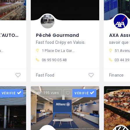
SERRURERIE DE L'AUTOMNE
Pêché Gourmand
Fast food Crépy en Valois.
savoir que
ce
1 Place De La Gare, 60800 Crépy-en-Valois, France
51 Avenue Pasteur, 6080
06 95 90 05 48
03 44 39
Fast Food
Finance
195 vues
123 vue
VÉRIFIÉ
VÉRIFIÉ