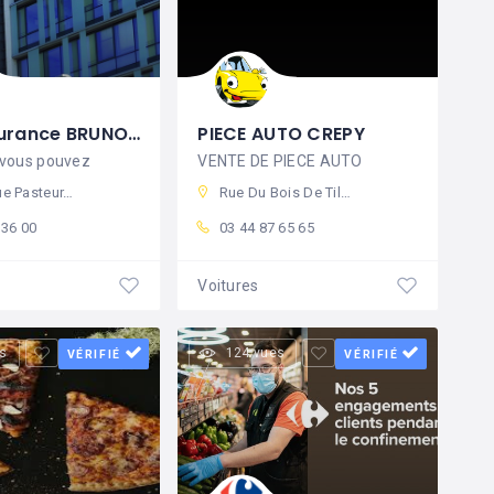
AXA Assurance BRUNO FORTIER
PIECE AUTO CREPY
 vous pouvez
VENTE DE PIECE AUTO
0 Crépy-en-Valois, France
Rue Du Bois De Tillet, 60800 Crépy-en-Valois, France
 36 00
03 44 87 65 65
Voitures
s
124 vues
VÉRIFIÉ
VÉRIFIÉ