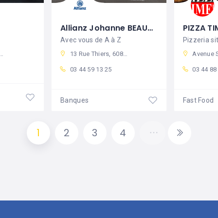
Allianz Johanne BEAUDRY
PIZZA TI
Avec vous de A à Z
13 Rue Thiers, 60800 Crépy-en-Valois, France
Avenue Sadi Carnot, 6080
03 44 59 13 25
03 44 88
Banques
Fast Food
1
2
3
4