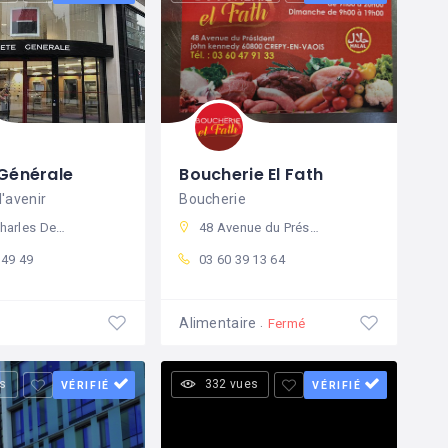
 Générale
Boucherie El Fath
l'avenir
Boucherie
60800 Crépy-en-Valois, France
48 Avenue du Président John Kennedy, crépy
 49 49
03 60 39 13 64
Alimentaire
Fermé
s
332 vues
VÉRIFIÉ
VÉRIFIÉ