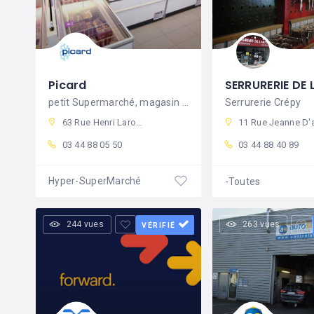
Picard
petit Supermarché, magasin de surgelés
Serrurerie Crépy
63 Rue Henri Laroche, 60800 Crépy-en-Valois, France
11 Rue Jeanne D'arc, 60800 Crépy-en-Valois, Fran
03 44 88 05 50
03 44 88 40 89
Hyper-SuperMarché
-Toutes
Fermé
244 vues
263 vues
VÉRIFIÉ