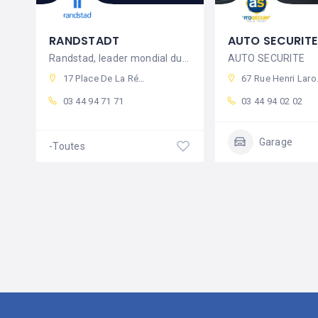
RANDSTADT
AUTO SECURITE
Randstad, leader mondial du conseil en
AUTO SECURITE
17 Place De La République, 60800 Crépy-en-Valois, France
67 Rue Henri Laroche, 60800 Crépy-en-Valois, France
03 44 94 71 71
03 44 94 02 02
Garage
-Toutes