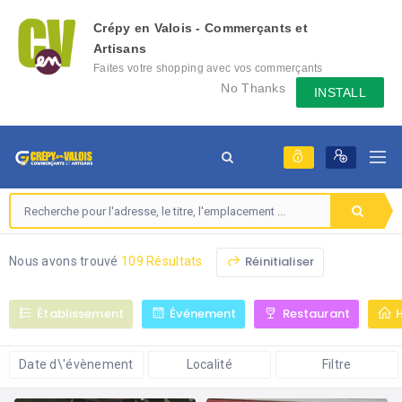
Crépy en Valois - Commerçants et
Artisans
Faites votre shopping avec vos commerçants
locaux depuis votre mobile, échangez des
No Thanks
INSTALL
messages avec eux, consultez le évènement
qu'ils mettent en place...
Réinitialiser
Nous avons trouvé
109 Résultats
Établissement
Événement
Restaurant
Date d\'évènement
Localité
Filtre