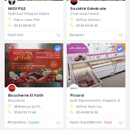
MIDI PILE
Société Générale
Fast food Crépy en Valois
C'est vous l'avenir
Place Jean Philippe Rameau, 60800 Crépy-en-Valois, France
45 Rue Charles De Gaulle, 60800 Crépy-en-Valois, France
03 44 88 68 21
03 44 94 49 49
Fast Food
Banques
1 602 vues
143 vues
Boucherie El Fath
Picard
Boucherie
petit Supermarché, magasin de surgelés
48 Avenue du Président John Kennedy, crépy
63 Rue Henri Laroche, 60800 Crépy-en-Valois, France
03 60 39 13 64
03 44 88 05 50
Ouvert
Fermé
Alimentaire
Hyper-SuperMarché