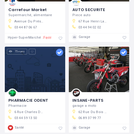
Carrefour Market
AUTO SECURITE
Supermarché, alimentaire
Piece auto
Avenue Du Président John Kennedy, 60800 Crépy-en-Valois, France
67 Rue Henri Laroche, 60800 Crépy-en-Valois, France
03 44 87 06 67
03 44 94 02 02
Garage
Fermé
Hyper-SuperMarché
75 vues
172 vues
PHARMACIE ODENT
INSANE-PARTS
Pharmacie
garage a moto
6 Rue Charles De Gaulle, 60800 Crépy-en-Valois, France
62 Rue Du Bois De Tillet, 60800 Crépy-en-Valois, France
03 44 59 13 50
06 89 37 99 77
Santé
Garage