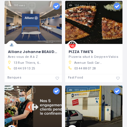
195 vues
124 vues
Allianz Johanne BEAUDRY
PIZZA TIME'S
Avec vous de A à Z
Pizzeria situé à Crepy-en-Valois
13 Rue Thiers, 60800 Crépy-en-Valois, France
Avenue Sadi Carnot, 60800 Crépy-en-Valois, France
03 44 59 13 25
03 44 88 07 28
Banques
Fast Food
125 vues
111 vues