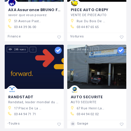
AXA Assurance BRUNO FORTIER
PIECE AUTO CREPY
savoir que vous pouvez
VENTE DE PIECE AUTO
51 Avenue Pasteur, 60800 Crépy-en-Valois, France
Rue Du Bois De Tillet, 60800 Crépy-en-Valois, France
03 44 39 36 00
03 44 87 65 65
Finance
Voitures
246 vues
263 vues
RANDSTADT
AUTO SECURITE
Randstad, leader mondial du conseil en
AUTO SECURITE
17 Place De La République, 60800 Crépy-en-Valois, France
67 Rue Henri Laroche, 60800 Crépy-en-Valois, France
03 44 94 71 71
03 44 94 02 02
-Toutes
Garage