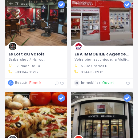
731 vues
185 vues
Le Loft du Valois
ERA IMMOBILIER Agence Jeanne d'Arc
Barbershop / Haircut
Votre bien est unique, la Multi-Expertise ERA détermine son juste prix
17 Place De La République, 60800 Crépy-en-Valois, France
5 Rue Charles De Gaulle, 60800 Crépy-en-Valois, France
+33364236792
03 44 39 09 01
Fermé
Ouvert
Beauté
Immobilier
140 vues
149 vues