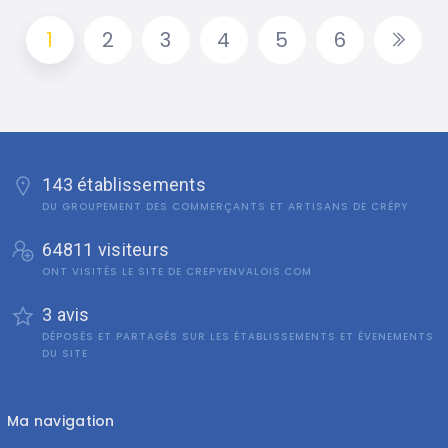
1
2
3
4
5
6
143 établissements
DU GROUPEMENT DES COMMERÇANTS ET ARTISANS DE CRÉPY
64811 visiteurs
ONT VISITÉS LE SITE DE CREPYENVALOIS.COM
3 avis
DÉPOSÉS ET PARTAGÉS SUR LES ÉTABLISSEMENTS ET ÉVENEMENTS
DU SITE
Ma navigation