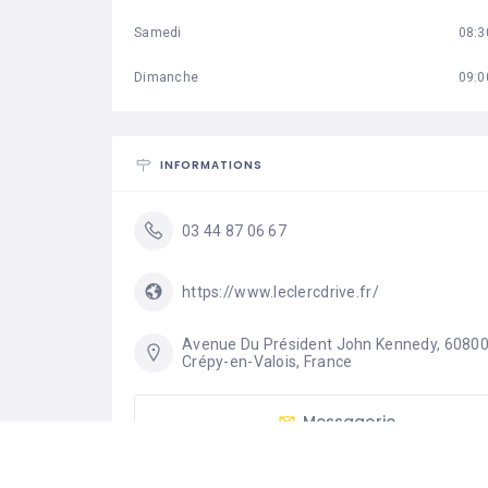
Samedi
08:3
Dimanche
09:0
INFORMATIONS
03 44 87 06 67
https://www.leclercdrive.fr/
Avenue Du Président John Kennedy, 60800
Crépy-en-Valois, France
Messagerie