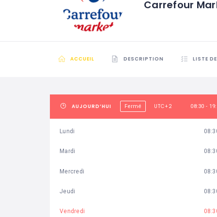
Carrefour Ma
ACCUEIL
DESCRIPTION
LISTE D
AUJOURD’HUI
UTC+2
Fermé
08:30 - 19
Lundi
08:3
Mardi
08:3
Mercredi
08:3
Jeudi
08:3
Vendredi
08:3