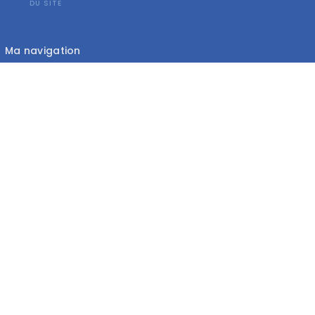
DU SITE
Ma navigation
Accueil
Blog
A propos
Nous contacter
mentions
Les catégories
Hébergement
Voyage
Beauté
Boire et manger