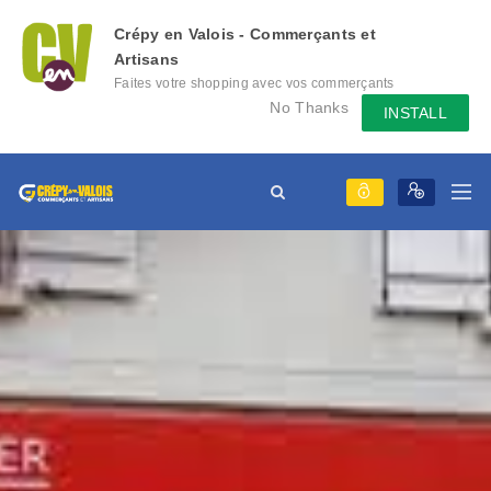
Crépy en Valois - Commerçants et
Artisans
Faites votre shopping avec vos commerçants
locaux depuis votre mobile, échangez des
No Thanks
INSTALL
messages avec eux, consultez le évènement
qu'ils mettent en place...