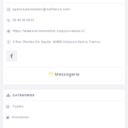
agencejeannedarc@erafrance.com
03 44 39 09 01
https://www.era-immobilier-crepy-en-valois.fr/
5 Rue Charles De Gaulle, 60800 Crépy-en-Valois, France
Messagerie
CATÉGORIES
-Toutes
Immobilier