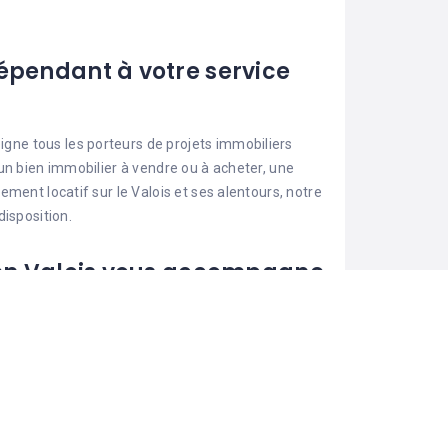
épendant à votre service
ne tous les porteurs de projets immobiliers
un bien immobilier à vendre ou à acheter, une
ment locatif sur le Valois et ses alentours, notre
disposition.
 en Valois vous accompagne
es comme Crépy, Pierrefonds, Morienval ou
r estimer votre bien ou faire visiter votre maison
également de sa location.