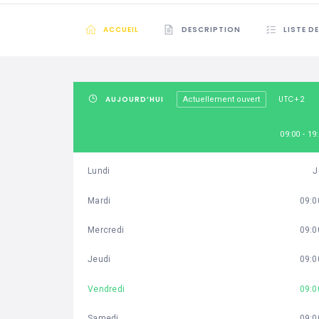
ACCUEIL
DESCRIPTION
LISTE D
AUJOURD’HUI
UTC+2
Actuellement ouvert
09:00 - 19
Lundi
J
Mardi
09:0
Mercredi
09:0
Jeudi
09:0
Vendredi
09:0
Samedi
09:0