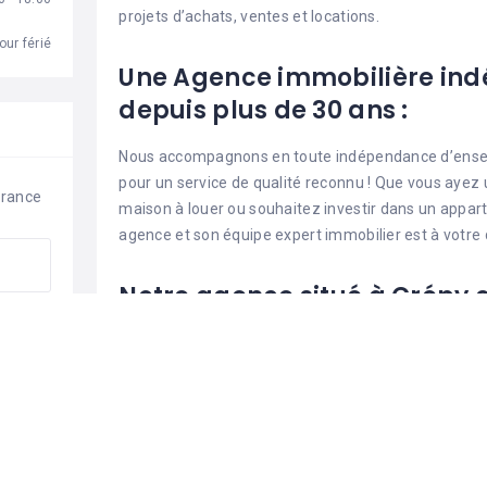
projets d’achats, ventes et locations.
our férié
Une Agence immobilière ind
depuis plus de 30 ans :
Nous accompagnons en toute indépendance d’enseig
pour un service de qualité reconnu ! Que vous ayez 
France
maison à louer ou souhaitez investir dans un apparte
agence et son équipe expert immobilier est à votre 
Notre agence situé à Crépy
sur vos besoins immobilier :
Sur l’ensemble du Valois qui regroupe des commun
encore Fresnoy la rivière … Nous nous déplaçons pou
ou appartement rapidement. Nous nous chargeons 