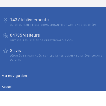
143 établissements
DU GROUPEMENT DES COMMERÇANTS ET ARTISANS DE CRÉPY
64735 visiteurs
ONT VISITÉS LE SITE DE CREPYENVALOIS.COM
3 avis
DÉPOSÉS ET PARTAGÉS SUR LES ÉTABLISSEMENTS ET ÉVENEMENTS
DU SITE
Ma navigation
Accueil
Blog
A propos
Nous contacter