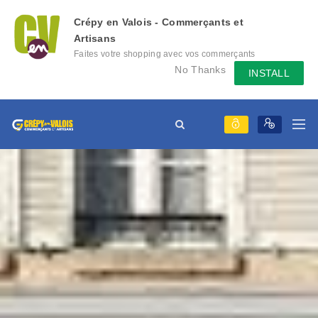
Crépy en Valois - Commerçants et
Artisans
Faites votre shopping avec vos commerçants
locaux depuis votre mobile, échangez des
No Thanks
INSTALL
messages avec eux, consultez le évènement
qu'ils mettent en place...