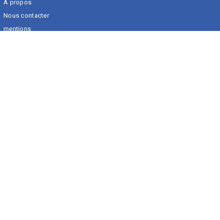
A propos
Nous contacter
mentions
Les catégories
Hébergement
Voyage
Beauté
Boire et manger
Santé
Nos Cartes Cadeaux
Newsletter
Restez informé des nouveautés, promotions et événements