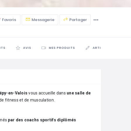
Favoris
Messagerie
Partager
NTS
AVIS
MES PRODUITS
ARTICLES
épy-en-Valois
vous accueille dans
une salle de
e fitness et de musculation.
gnés
par des
coachs sportifs diplômés