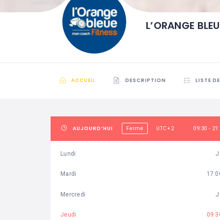
L’ORANGE BLE
ACCUEIL
DESCRIPTION
LISTE D
AUJOURD’HUI
UTC+2
Fermé
09:30 - 21
Lundi
J
Mardi
17:0
Mercredi
J
Jeudi
09:3