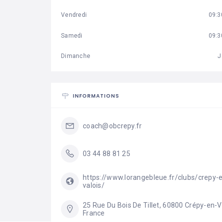
Vendredi
09:3
Samedi
09:3
Dimanche
J
INFORMATIONS
coach@obcrepy.fr
03 44 88 81 25
https://www.lorangebleue.fr/clubs/crepy-
valois/
25 Rue Du Bois De Tillet, 60800 Crépy-en-Va
France