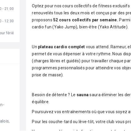
Optez pour nos cours collectifs de fitness exclusifs
0 - 21:00
renouvelés tous les deux mois et conçus par des pr
proposons
52
cours collectifs par semaine.
Parmi 
0 - 12:30
cardio fun (Yako Jump), bien-être (Yako Attitude).
our férié
Un
plateau cardio complet
vous attend. Rameur, el
permet de vous dépenser à votre rythme. Nous di
(charges libres et guidés) pour travailler chaque pa
programmes personnalisés pour atteindre vos objecti
prise de masse).
Besoin de détente ? Le
sauna
saura éliminer les der
équilibre.
en-
Poursuivez vos entraînements où que vous soyez avec
lois, 
Pour les couche-tard ou lève-tôt, votre club vous p