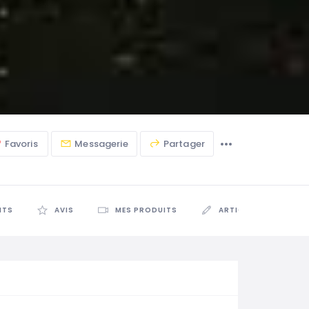
Favoris
Messagerie
Partager
NTS
AVIS
MES PRODUITS
ARTICLES