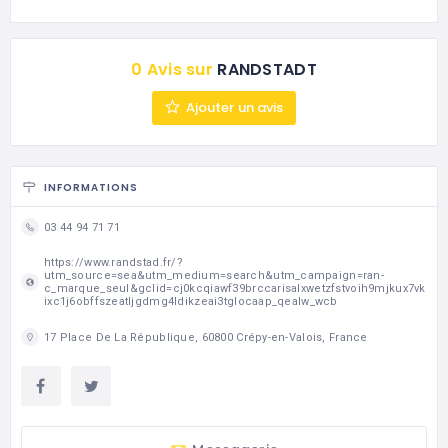
0 Avis sur
RANDSTADT
Ajouter un avis
INFORMATIONS
03 44 94 71 71
https://www.randstad.fr/?
utm_source=sea&utm_medium=search&utm_campaign=ran-
c_marque_seul&gclid=cj0kcqiawf39brccarisalxwetzfstvoih9mjkux7vk
ixc1j6obffszeatljgdmg4ldikzeai3tglocaap_qealw_wcb
17 Place De La République, 60800 Crépy-en-Valois, France