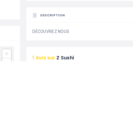
DESCRIPTION
DÉCOUVREZ NOUS
1 Avis sur
Z Sushi
Emma Lebas
21/05/2020
Excellent sushis sur Crépy en valois
Un vrai bonheur en terme de goût et de fraîcheur ! N
boutique et toujours très bon :) Merci à vous Emma
0 J&#039;aime
0 Commentaire
0 Partager