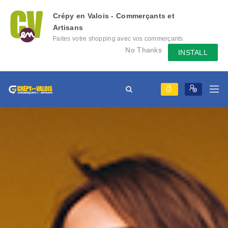
Crépy en Valois - Commerçants et
Artisans
Faites votre shopping avec vos commerçants
locaux depuis votre mobile, échangez des
No Thanks
INSTALL
messages avec eux, consultez le évènement
qu'ils mettent en place...