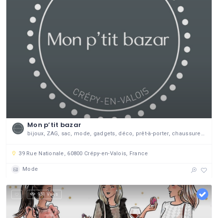
Mon p’tit bazar
bijoux, ZAG, sac, mode, gadgets, déco, prêt-à-porter, chaussures, senteurs
39 Rue Nationale, 60800 Crépy-en-Valois, France
Mode
951 Vues