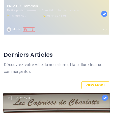
PRIMTEX Hommes
Prêt à porter homme du S au 6XL , chaussures et accessoires de mode homme.
15 Rue Nationale, 60800 Crépy-en-Valois, France
03 44 39 41 03
Mode
Fermé
Derniers Articles
Découvrez votre ville, la nourriture et la culture les rue
commerçantes
VIEW MORE
944 Vues