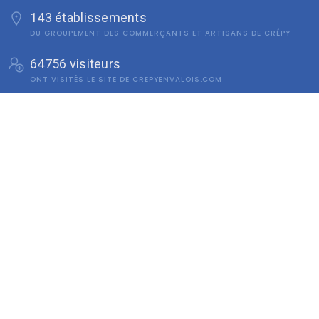
143 établissements
DU GROUPEMENT DES COMMERÇANTS ET ARTISANS DE CRÉPY
64756 visiteurs
ONT VISITÉS LE SITE DE CREPYENVALOIS.COM
3 avis
DÉPOSÉS ET PARTAGÉS SUR LES ÉTABLISSEMENTS ET ÉVENEMENTS
DU SITE
Ma navigation
Accueil
Blog
A propos
Nous contacter
mentions