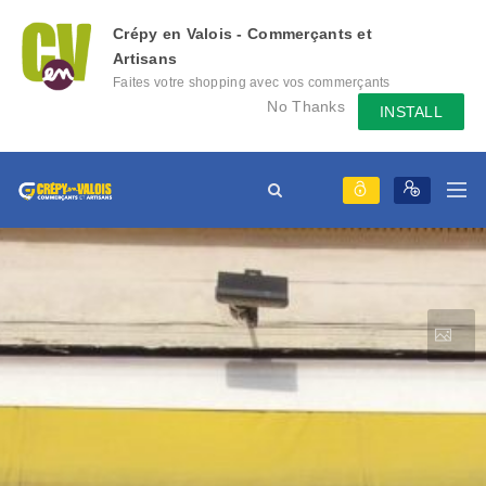
Crépy en Valois - Commerçants et
Artisans
Faites votre shopping avec vos commerçants
locaux depuis votre mobile, échangez des
No Thanks
INSTALL
messages avec eux, consultez le évènement
qu'ils mettent en place...